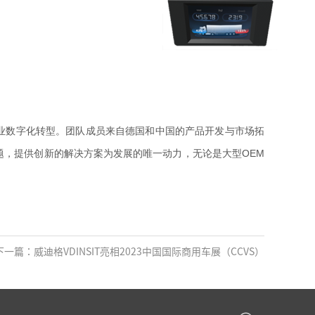
助力企业数字化转型。团队成员来自德国和中国的产品开发与市场拓
，提供创新的解决方案为发展的唯一动力，无论是大型OEM
下一篇：威迪格VDINSIT亮相2023中国国际商用车展（CCVS）