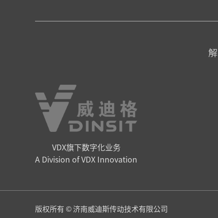
解
VDX旗下数字化业务
A Division of VDX Innovation
版权所有 © 济南威迪斯传动技术有限公司