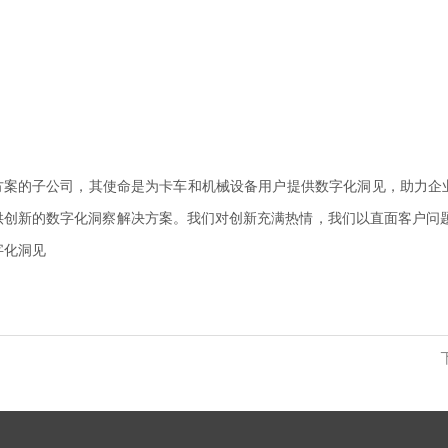
车辆数字化传感方案的子公司，其使命是为卡车和机械设备用户提供数字化洞见，
供创新的数字化洞察解决方案。我们对创新充满热情，我们以直面客户问题
字化洞见